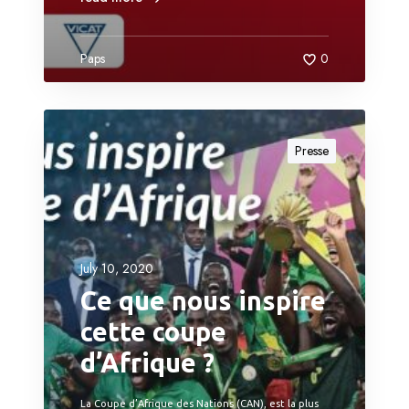
Paps
0
Presse
July 10, 2020
Ce que nous inspire
cette coupe
d’Afrique ?
La Coupe d’Afrique des Nations (CAN), est la plus