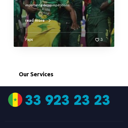
importante des compétitions…
read more
Paps
3
Our Services